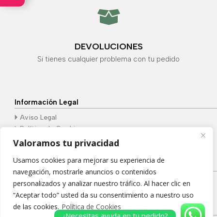

DEVOLUCIONES
Si tienes cualquier problema con tu pedido
Información Legal
🞂
Aviso Legal
🞂
Política de Cookies
🞂
Política de Privacidad
Valoramos tu privacidad
Usamos cookies para mejorar su experiencia de
¿Donde nos encontramos?
navegación, mostrarle anuncios o contenidos
Pl. Portichuelo, 4 | 29200, Antequera, Málaga
personalizados y analizar nuestro tráfico. Al hacer clic en
“Aceptar todo” usted da su consentimiento a nuestro uso
de las cookies.
Política de Cookies
¿Necesitas ayuda en tu pedido?