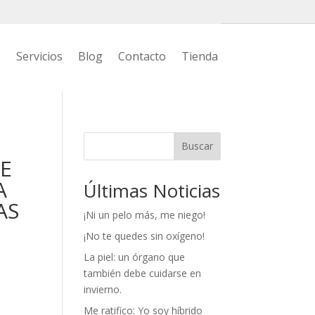
s
Servicios
Blog
Contacto
Tienda
Buscar
CE
A
Últimas Noticias
AS
¡Ni un pelo más, me niego!
¡No te quedes sin oxígeno!
La piel: un órgano que
también debe cuidarse en
invierno.
Me ratifico: Yo soy híbrido