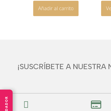
original
actual
Añadir al carrito
Ve
era:
es:
19,90€.
15,55€.
¡SUSCRÍBETE A NUESTRA 

