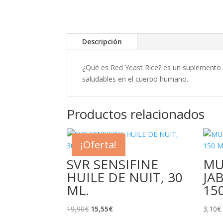
Descripción
¿Qué es Red Yeast Rice? es un suplemento 
saludables en el cuerpo humano.
Productos relacionados
¡Oferta!
SVR SENSIFINE
MU
HUILE DE NUIT, 30
JA
ML.
15
El
El
19,90
€
15,55
€
3,10
€
precio
precio