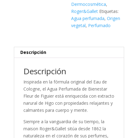
FIGUIER,
Dermocosmética
,
30
Roger&Gallet
Etiquetas:
ML.
Agua perfumada
,
Origen
cantidad
vegetal
,
Perfumado
Descripción
Descripción
Inspirada en la fórmula original del Eau de
Cologne, el Agua Perfumada de Bienestar
Fleur de Figuier está enriquecida con extracto
narural de Higo con propiedades relajantes y
calmantes para cuerpo y mente.
Siempre a la vanguardia de su tiempo, la
maison Roger&Gallet sitúa desde 1862 la
naturaleza en el corazón de sus perfumes,