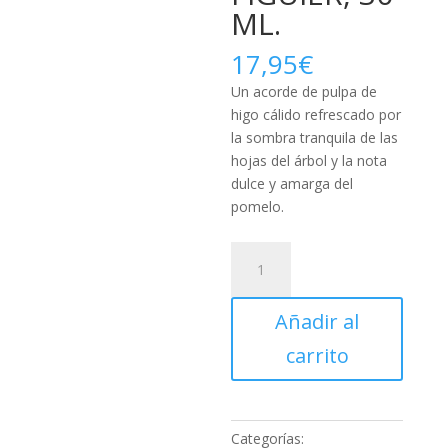
ML.
17,95
€
Un acorde de pulpa de
higo cálido refrescado por
la sombra tranquila de las
hojas del árbol y la nota
dulce y amarga del
pomelo.
ROGER
&
GALLET:
Añadir al
AGUA
PERFUMADA
carrito
DE
BIENESTAR
FLEUR
DE
Categorías: