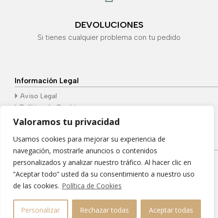
DEVOLUCIONES
Si tienes cualquier problema con tu pedido
Información Legal
🞂
Aviso Legal
🞂
Política de Cookies
🞂
Política de Privacidad
Valoramos tu privacidad
Usamos cookies para mejorar su experiencia de
¿Donde nos encontramos?
navegación, mostrarle anuncios o contenidos
Pl. Portichuelo, 4 | 29200, Antequera, Málaga
personalizados y analizar nuestro tráfico. Al hacer clic en
“Aceptar todo” usted da su consentimiento a nuestro uso
de las cookies.
Política de Cookies
Grupo Dungbeetle © 2026 –
Desarrollado por
Personalizar
Rechazar todas
Aceptar todas
Dungbeetle