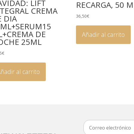
VIDAD: LIFT
RECARGA, 50 M
NTEGRAL CREMA
 DIA
36,50
€
0ML+SERUM15
L+CREMA DE
Añadir al carrito
OCHE 25ML
5
€
ñadir al carrito