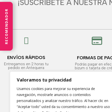
¡SUSCRÍBETE A NUESTRA 
RECOMENDADOR


ENVÍOS RÁPIDOS
FORMAS DE PA
Entregamos en 2 horas tu
Podrás pagar en efec
pedido en Antequera
bizum o tarjeta de cr
Valoramos tu privacidad
Usamos cookies para mejorar su experiencia de
navegación, mostrarle anuncios o contenidos
Información Legal
personalizados y analizar nuestro tráfico. Al hacer clic en
🞂
Aviso Legal
“Aceptar todo” usted da su consentimiento a nuestro uso
🞂
Política de Cookies