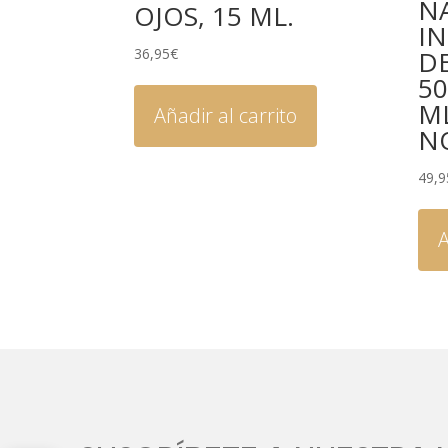
NA
OJOS, 15 ML.
I
36,95
€
DE
5
M
Añadir al carrito
N
49,9
A