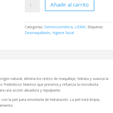
LIERAC:
Añadir al carrito
LOCIÓN
HIDRATANTE,
200
ML.
Categorías:
Dermocosmética
,
LIERAC
Etiquetas:
cantidad
Desmaquillante
,
Higiene facial
gen natural, elimina los restos de maquillaje, hidrata y suaviza la
ejo Prebióticos Marinos que preserva y refuerza la microbiota
ara una acción alisadora y repulpante.
 con la piel para envolverla de hidratación. La piel está limpia,
tamiento.