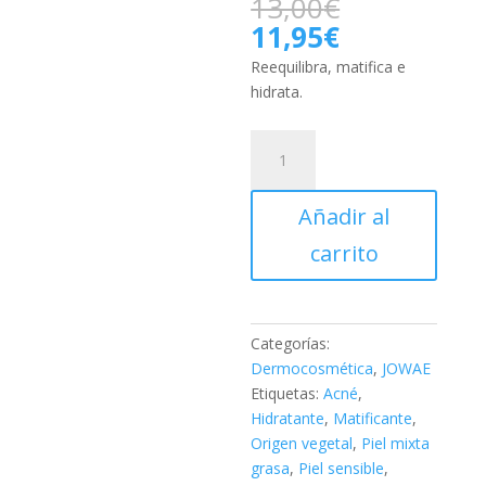
El
13,00
€
precio
El
11,95
€
original
precio
Reequilibra, matifica e
era:
actual
hidrata.
13,00€.
es:
11,95€.
JOWAE
FLUIDO
MATIFICANTE
Añadir al
EQUILIBRANTE,
40
carrito
ML.
cantidad
Categorías:
Dermocosmética
,
JOWAE
Etiquetas:
Acné
,
Hidratante
,
Matificante
,
Origen vegetal
,
Piel mixta
grasa
,
Piel sensible
,