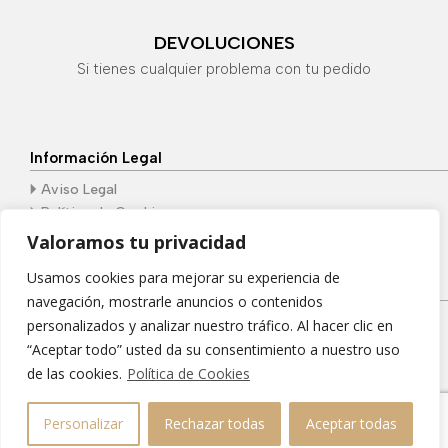
DEVOLUCIONES
Si tienes cualquier problema con tu pedido
Información Legal
🞂
Aviso Legal
🞂
Política de Cookies
🞂
Política de Privacidad
Valoramos tu privacidad
Usamos cookies para mejorar su experiencia de
¿Donde nos encontramos?
navegación, mostrarle anuncios o contenidos
Pl. Portichuelo, 4 | 29200, Antequera, Málaga
personalizados y analizar nuestro tráfico. Al hacer clic en
“Aceptar todo” usted da su consentimiento a nuestro uso
de las cookies.
Política de Cookies
Grupo Dungbeetle © 2026 –
Desarrollado por
Personalizar
Rechazar todas
Aceptar todas
Dungbeetle