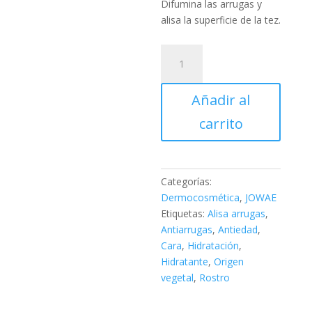
precio
Difumina las arrugas y
era:
actual
alisa la superficie de la tez.
25,00€.
es:
22,95€.
JOWAE
CREMA
RICA
Añadir al
ALISADORA
ANTIARRUGAS,
carrito
40
ML.
cantidad
Categorías:
Dermocosmética
,
JOWAE
Etiquetas:
Alisa arrugas
,
Antiarrugas
,
Antiedad
,
Cara
,
Hidratación
,
Hidratante
,
Origen
vegetal
,
Rostro