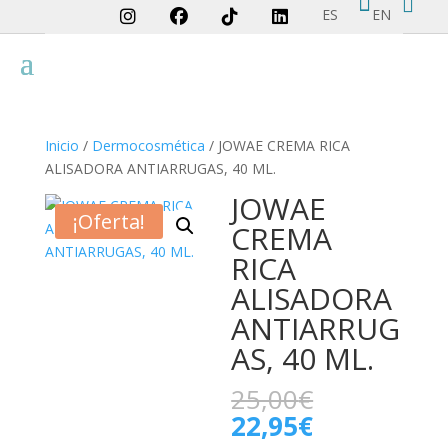


ES
EN
Inicio
/
Dermocosmética
/ JOWAE CREMA RICA
ALISADORA ANTIARRUGAS, 40 ML.
JOWAE
¡Oferta!
CREMA
RICA
ALISADORA
ANTIARRUG
AS, 40 ML.
El
25,00
€
precio
El
22,95
€
original