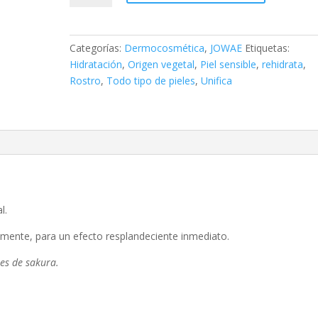
HIDRATANTE
CON
COLOR
Categorías:
Dermocosmética
,
JOWAE
Etiquetas:
CLARA,
Hidratación
,
Origen vegetal
,
Piel sensible
,
rehidrata
,
30
Rostro
,
Todo tipo de pieles
,
Unifica
ML.
cantidad
l.
amente, para un efecto resplandeciente inmediato.
es de sakura.
.