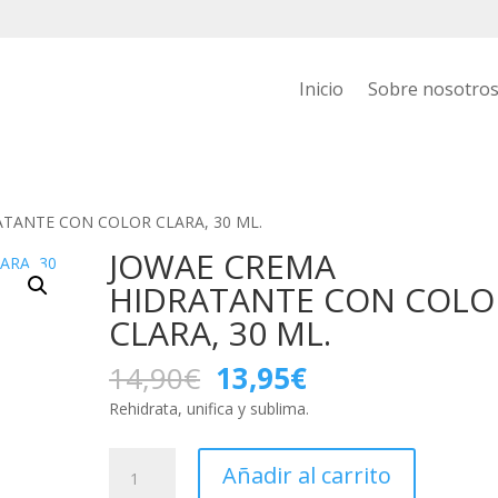
Inicio
Sobre nosotro
ATANTE CON COLOR CLARA, 30 ML.
JOWAE CREMA
HIDRATANTE CON COLO
CLARA, 30 ML.
El
El
14,90
€
13,95
€
precio
precio
Rehidrata, unifica y sublima.
original
actual
era:
es:
JOWAE
14,90€.
13,95€.
Añadir al carrito
CREMA