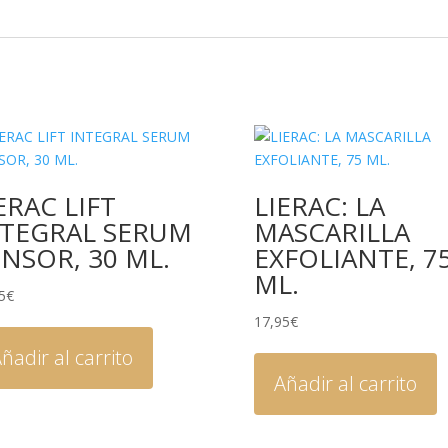
ERAC LIFT
LIERAC: LA
NTEGRAL SERUM
MASCARILLA
NSOR, 30 ML.
EXFOLIANTE, 7
ML.
5
€
17,95
€
ñadir al carrito
Añadir al carrito