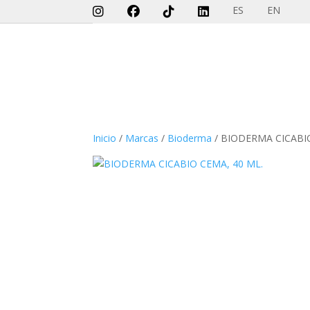
ES
EN
Inicio
/
Marcas
/
Bioderma
/ BIODERMA CICABIO