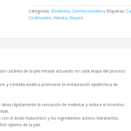
40
ML.
Categorías:
Bioderma
,
Dermocosmética
Etiquetas:
Ca
cantidad
Cicatrizante
,
Hidrata
,
Repara
ón cutánea de la piel irritada actuando en cada etapa del proceso
bre y Centella asiática promueve la restauración epidérmica de
® alivia rápidamente la sensación de malestar y reduce el incentivo
ERMA.
con el ácido hialurónico y los ingredientes activos hidratantes,
ort óptimo de la piel.