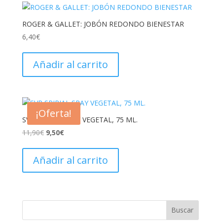
ROGER & GALLET: JOBÓN REDONDO BIENESTAR
6,40
€
Añadir al carrito
¡Oferta!
SVR SPIRIAL SRAY VEGETAL, 75 ML.
El
El
11,90
€
9,50
€
precio
precio
original
actual
Añadir al carrito
era:
es:
11,90€.
9,50€.
Buscar