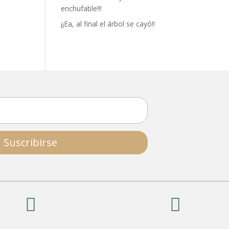
enchufable!!!
¡¡Ea, al final el árbol se cayó!!
Suscribirse

