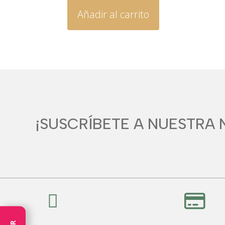
original
actual
Añadir al carrito
era:
es:
11,90€.
10,95€.
¡SUSCRÍBETE A NUESTRA 

