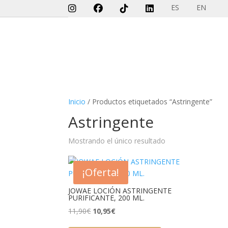
ES
EN
Inicio
/ Productos etiquetados “Astringente”
Astringente
Mostrando el único resultado
¡Oferta!
JOWAE LOCIÓN ASTRINGENTE
PURIFICANTE, 200 ML.
El
El
11,90
€
10,95
€
precio
precio